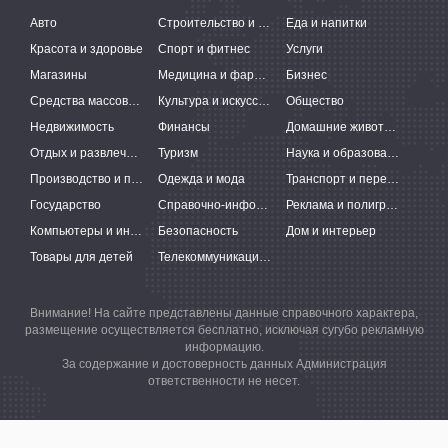
Авто
Строительство и ремонт
Еда и напитки
Красота и здоровье
Спорт и фитнес
Услуги
Магазины
Медицина и фармацевтика
Бизнес
Средства массовой информации
Культура и искусство
Общество
Недвижимость
Финансы
Домашние животные
Отдых и развлечения
Туризм
Наука и образование
Производство и поставки
Одежда и мода
Транспорт и перевозки
Государство
Справочно-информационные системы
Реклама и полиграфия
Компьютеры и интернет
Безопасность
Дом и интерьер
Товары для детей
Телекоммуникации и связь
Внимание! На сайте представлены данные справочного характера,
размещение осуществляется бесплатно, исключая сугубо рекламную
информацию.
За содержание и достоверность данных Администрация
ответственности не несет.