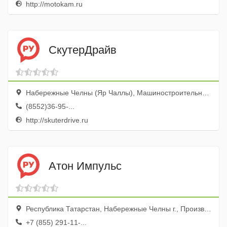
http://motokam.ru
СкутерДрайв
Набережные Челны (Яр Чаллы), Машиностроительная улица, 75
(8552)36-95-...
http://skuterdrive.ru
Атон Импульс
Республика Татарстан, Набережные Челны г., Производственный пр-д, 45
+7 (855) 291-11-...