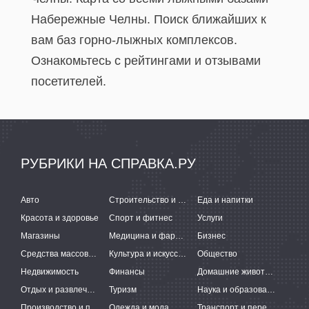
Набережные Челны. Поиск ближайших к
вам баз горно-лыжных комплексов.
Ознакомьтесь с рейтингами и отзывами
посетителей.
РУБРИКИ НА СПРАВКА.РУ
Авто
Строительство и ремонт
Еда и напитки
Красота и здоровье
Спорт и фитнес
Услуги
Магазины
Медицина и фармацевтика
Бизнес
Средства массовой информации
Культура и искусство
Общество
Недвижимость
Финансы
Домашние животные
Отдых и развлечения
Туризм
Наука и образование
Производство и поставки
Одежда и мода
Транспорт и перевозки