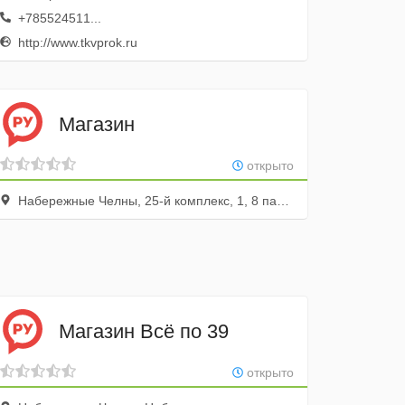
+785524511...
http://www.tkvprok.ru
Магазин
открыто
Набережные Челны, 25-й комплекс, 1, 8 павильон; 1 этаж
Магазин Всё по 39
открыто