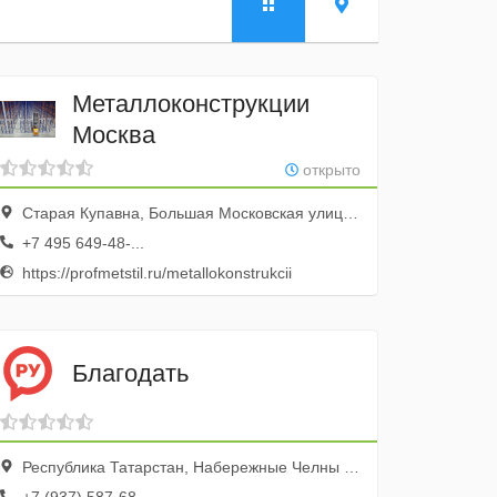
Металлоконструкции
Москва
открыто
Старая Купавна, Большая Московская улица, 3, город Старая Купавна, Московская область, Россия
+7 495 649-48-...
https://profmetstil.ru/metallokonstrukcii
Благодать
Республика Татарстан, Набережные Челны г., Сармановский тракт, 38а