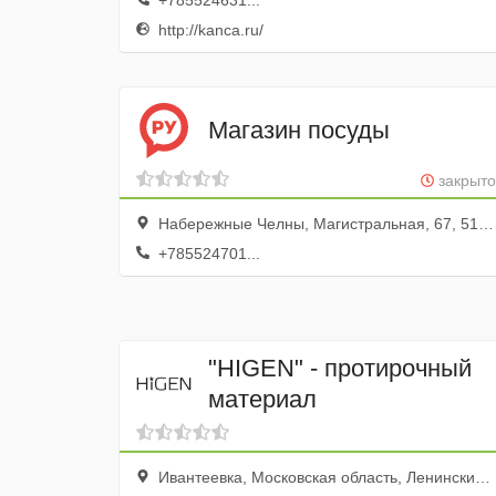
+785524631...
http://kanca.ru/
Магазин посуды
закрыто
Набережные Челны, Магистральная, 67, 512А складское помещение; база Закамье
+785524701...
"HIGEN" - протирочный
материал
Ивантеевка, Московская область, Ленинский городской округ, промзона Пуговичино, вл. 7