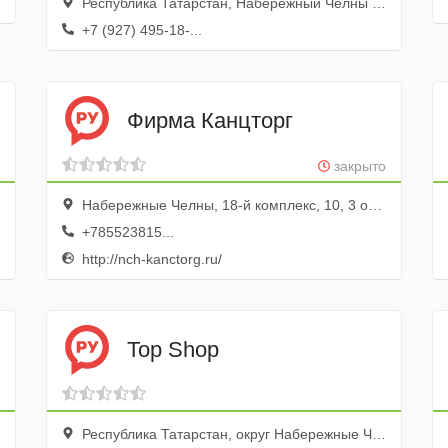
Республика Татарстан, Набережный Челны г., 62-й комплекс, 14, р-к Фламинго, пав. 3
+7 (927) 495-18-...
Фирма Канцторг
закрыто
Набережные Челны, 18-й комплекс, 10, 3 офис; 1 этаж
+785523815...
http://nch-kanctorg.ru/
Top Shop
Республика Татарстан, округ Набережные Челны, Набережные Челны, просп. Вахитова, 14а, эт. 2