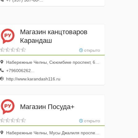
+7 (937) 587-68-...
Магазин канцтоваров
Карандаш
открыто
Набережные Челны, Сююмбике проспект, 67в, 2 этаж
+796006262...
http://www.karandash116.ru
Магазин Посуда+
открыто
Набережные Челны, Мусы Джалиля проспект, 47г