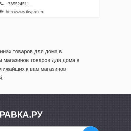
+785524511...
http://www.tkvprok.ru
инах товаров для дома в
 магазинов товаров для дома в
лижайших к вам магазинов
й.
РАВКА.РУ