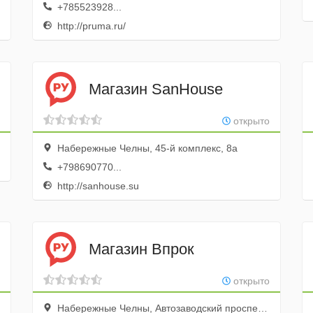
+785523928...
http://pruma.ru/
Магазин SanHouse
открыто
Набережные Челны, 45-й комплекс, 8а
+798690770...
http://sanhouse.su
Магазин Впрок
открыто
Набережные Челны, Автозаводский проспект, 48