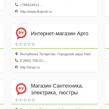
+785524511...
http://www.tkvprok.ru
Интернет-магазин Арго
Республика Татарстан, Городской округ Набережные Челны, Набережные Челны, просп. Мира, 30
8 (800) 700-01-...
http://arqo.ru
Магазин Сантехника,
электрика, люстры