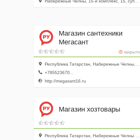
Набережные Челны, 15-й комплекс, 15, супермаркет Fresco
Магазин сантехники
Мегасант
закрыто
Республика Татарстан, Набережные Челны, улица 40 лет Победы, 84
+785523670...
http://megasant16.ru
Магазин хозтовары
Республика Татарстан, Набережные Челны г., бул. Главмосстроевцев, 3